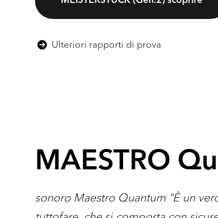
MEISTERSTÜCK (Gen.2) scoprire
Ulteriori rapporti di prova
MAESTRO Qu
sonoro Maestro Quantum "È un vero
tuttofare, che si comporta con sicu