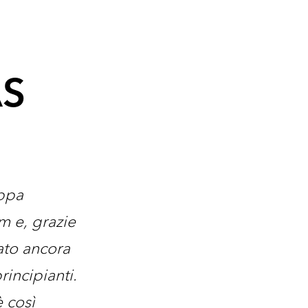
AS
uppa
m e, grazie
ato ancora
rincipianti.
è così