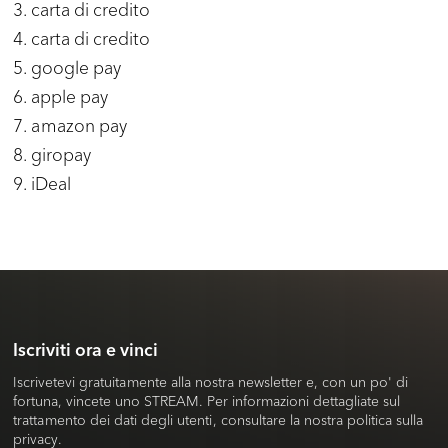
3. carta di credito
4. carta di credito
5. google pay
6. apple pay
7. amazon pay
8. giropay
9. iDeal
Iscriviti ora e vinci
Iscrivetevi gratuitamente alla nostra newsletter e, con un po' di
fortuna, vincete uno STREAM. Per informazioni dettagliate sul
trattamento dei dati degli utenti, consultare la nostra politica sulla
privacy.