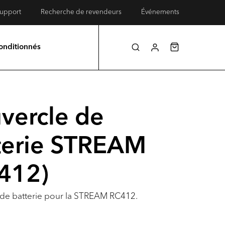
upport
Recherche de revendeurs
Événements
onditionnés
vercle de
terie STREAM
412)
de batterie pour la STREAM RC412.