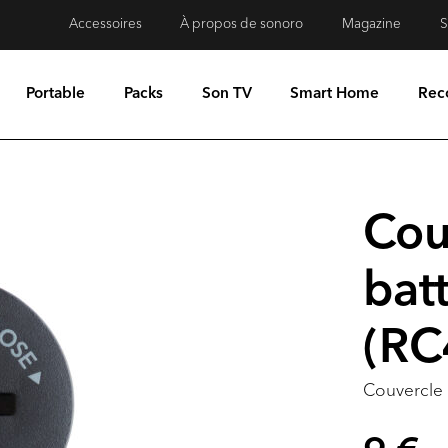
Accessoires
À propos de sonoro
Magazine
S
Portable
Packs
Son TV
Smart Home
Rec
Cou
bat
(RC
Couvercle 