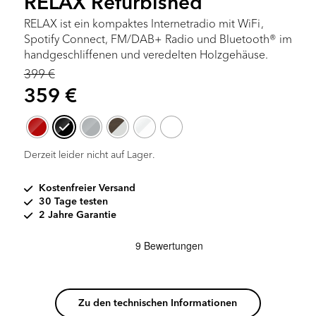
RELAX Refurbished
RELAX ist ein kompaktes Internetradio mit WiFi,
Spotify Connect, FM/DAB+ Radio und Bluetooth® im
handgeschliffenen und veredelten Holzgehäuse.
399
€
Ursprünglicher
Aktueller
359
€
Preis
Preis
war:
ist:
399 €
359 €.
Derzeit leider nicht auf Lager.
Kostenfreier Versand
30 Tage testen
2 Jahre Garantie
Zu den technischen Informationen