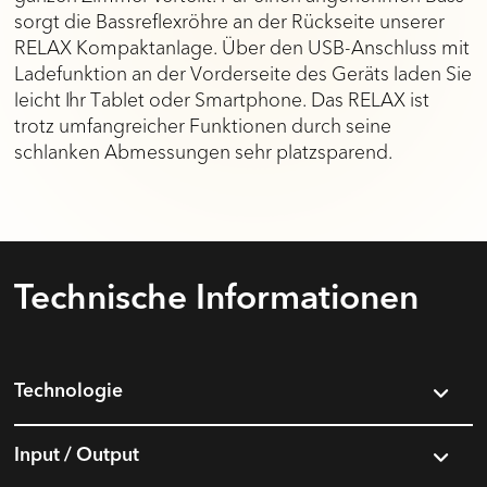
sorgt die Bassreflexröhre an der Rückseite unserer
RELAX Kompaktanlage. Über den USB-Anschluss mit
Ladefunktion an der Vorderseite des Geräts laden Sie
leicht Ihr Tablet oder Smartphone. Das RELAX ist
trotz umfangreicher Funktionen durch seine
schlanken Abmessungen sehr platzsparend.
Technische Informa­tionen
Technologie
Input / Output