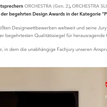
autsprechern
ORCHESTRA (Gen. 2)
,
ORCHESTRA SL
i der begehrten Design Awards in der Kategorie “P
ßten Designwettbewerben weltweit und seine Jury i
der begehrtesten Qualitätssiegel für herausragende 
, in dem die unabhängige Fachjury unseren Anspr
e