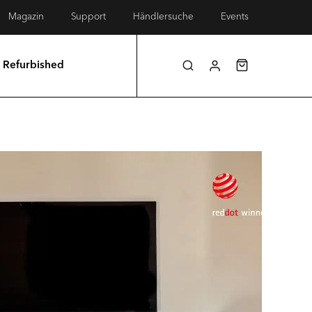
Magazin
Support
Händlersuche
Events
Refurbished