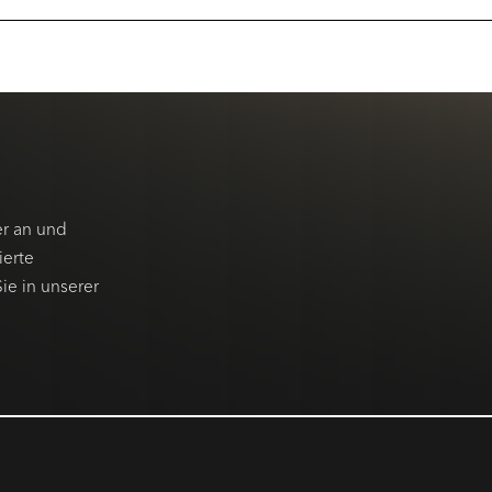
er an und
ierte
e in unserer