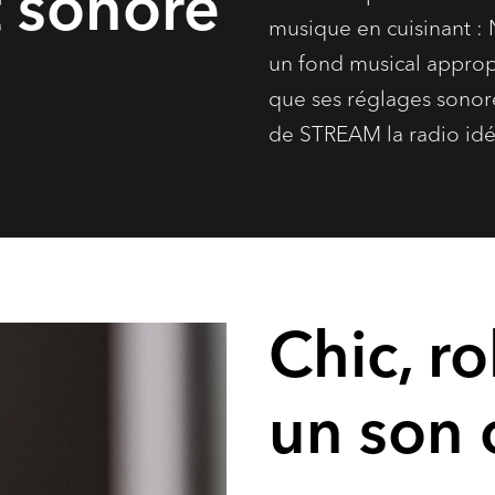
t sonore
musique en cuisinant : 
un fond musical appropr
que ses réglages sonore
de STREAM la radio idéa
Chic, r
un son 