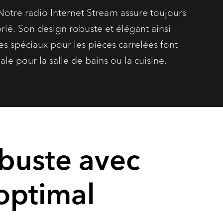
Notre radio Internet Stream assure toujours
ié. Son design robuste et élégant ainsi
s spéciaux pour les pièces carrelées font
le pour la salle de bains ou la cuisine.
obuste avec
optimal