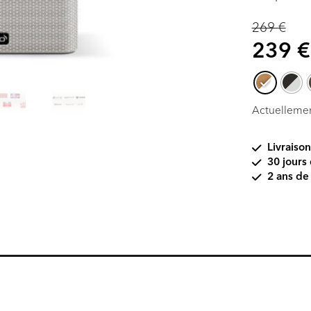
269
€
Original
239
€
price
was:
269 €.
Actuellemen
Livraison
30 jours 
2 ans de