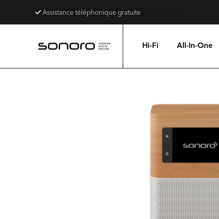
Assistance téléphonique gratuite
4,8 étoiles sur Trustpilot
Hi-Fi
All-In-One