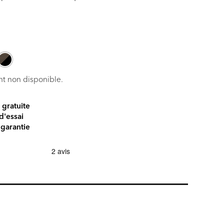
Current
price
is:
239 €.
t non disponible.
 gratuite
d'essai
 garantie