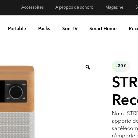
Accessoires
À propos de sonoro
Magazine
S
Portable
Packs
Son TV
Smart Home
Rec
- 30 €
ST
Rec
Notre STRE
apporte de
sa télécom
n'importe 