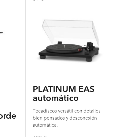
Este
producto
tiene
múltiples
variantes.
Las
opciones
se
pueden
PLATINUM EAS
elegir
automático
en
Tocadiscos versátil con detalles
la
orde
bien pensados y desconexión
página
automática.
del