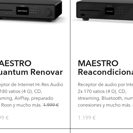
múltiples
variantes.
Las
opciones
se
pueden
elegir
AESTRO
MAESTRO
en
uantum Renovar
Reacondicion
la
ptor de Internet Hi-Res Audio
Receptor de audio por Inte
página
 180 vatios (4 Ω), CD,
2x 170 vatios (4 Ω), CD,
del
aming, AirPlay, preparado
streaming, Bluetooth, nu
a Roon y mucho más.
1.999
€
conexiones y mucho más.
producto
99
€
1.199
€
e
Este