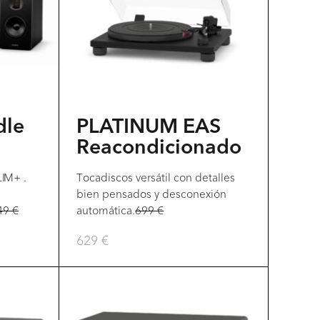
múltiples
variantes.
Las
opciones
se
pueden
dle
PLATINUM EAS
elegir
Reacondicionado
en
IM+ .
Tocadiscos versátil con detalles
la
s
bien pensados y desconexión
página
49
€
automática.
699
€
del
629
€
producto
Este
producto
tiene