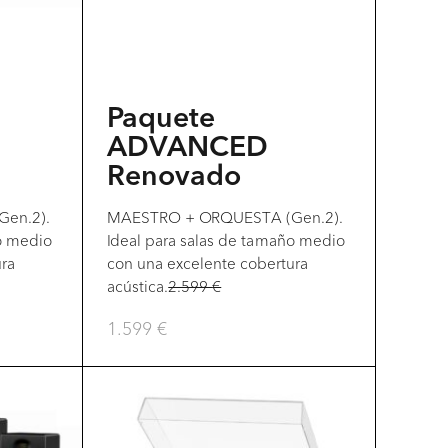
Paquete
ADVANCED
Renovado
en.2).
MAESTRO + ORQUESTA (Gen.2).
o medio
Ideal para salas de tamaño medio
ura
con una excelente cobertura
acústica.
2.599
€
1.599
€
Este
producto
tiene