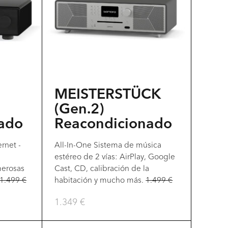
múltiples
variantes.
Las
opciones
se
pueden
MEISTERSTÜCK
elegir
(Gen.2)
en
ado
Reacondicionado
la
rnet -
All-In-One Sistema de música
página
estéreo de 2 vías: AirPlay, Google
del
merosas
Cast, CD, calibración de la
1.499
€
habitación y mucho más.
1.499
€
producto
1.349
€
Este