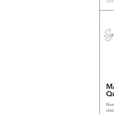
24
M
Q
Nues
reso