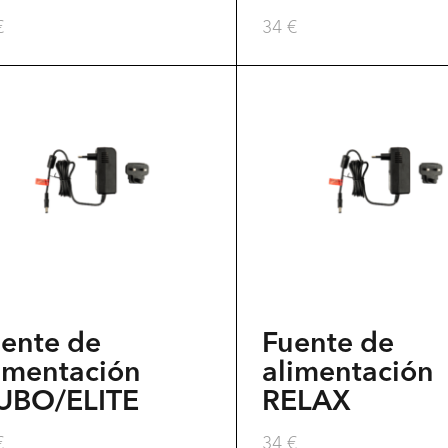
€
34
€
ente de
Fuente de
imentación
alimentación
UBO/ELITE
RELAX
€
34
€