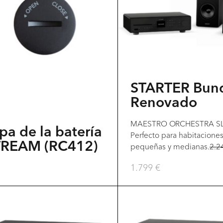
múltiples
variantes.
Las
opciones
se
pueden
STARTER Bun
elegir
Renovado
en
MAESTRO ORCHESTRA SL
la
pa de la batería
Perfecto para habitacione
página
TREAM (RC412)
pequeñas y medianas.
2.2
del
1.799
€
producto
Este
producto
tiene