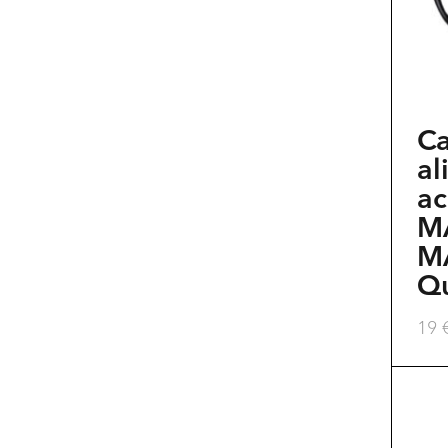
Ca
al
a
M
M
Q
19