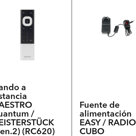
ducto
producto
ne
tiene
tiples
múltiples
iantes.
variantes.
Las
iones
opciones
se
eden
pueden
gir
elegir
ando a
en
stancia
la
AESTRO
Fuente de
ina
página
uantum /
alimentación
del
EISTERSTÜCK
EASY / RADIO
ducto
producto
en.2) (RC620)
CUBO