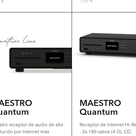
9
€
199
€
AESTRO
MAESTRO
uantum
Quantum
tro receptor de audio de alta
Receptor de Internet Hi-R
lución por Internet más
- 2x 180 vatios (4 Ω), CD,