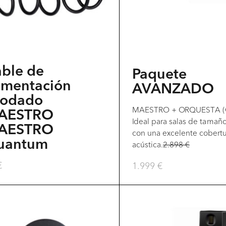
ble de
Paquete
imentación
AVANZADO
codado
MAESTRO + ORQUESTA (G
AESTRO
Ideal para salas de tamañ
AESTRO
con una excelente cobert
uantum
acústica.
2.898
€
€
1.999
€
Este
producto
tiene