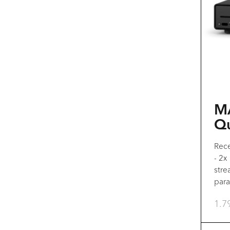
M
Q
Rece
- 2x
stre
par
1.7
Est