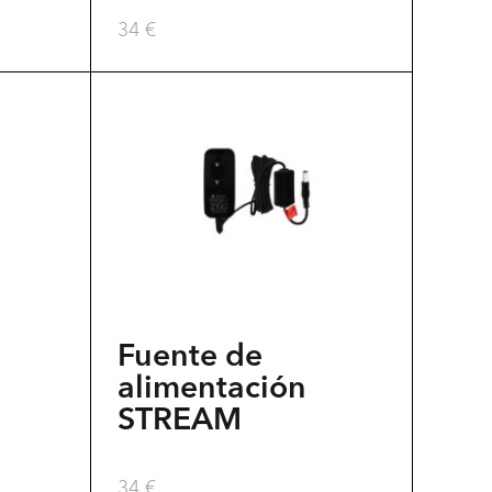
34
€
Fuente de
alimentación
STREAM
34
€