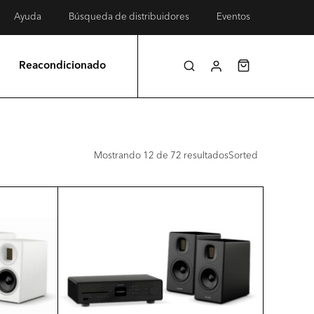
Ayuda
Búsqueda de distribuidores
Eventos
Reacondicionado
by
Mostrando 12 de 72 resultadosSorted
popularity