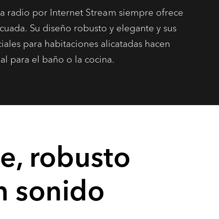
ra radio por Internet Stream siempre ofrece
cuada. Su diseño robusto y elegante y sus
iales para habitaciones alicatadas hacen
l para el baño o la cocina.
e, robusto
n sonido