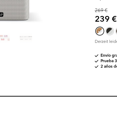
269
€
Original
239
€
price
was:
269 €.
Derzeit leid
Envío gr
Prueba 3
2 años d