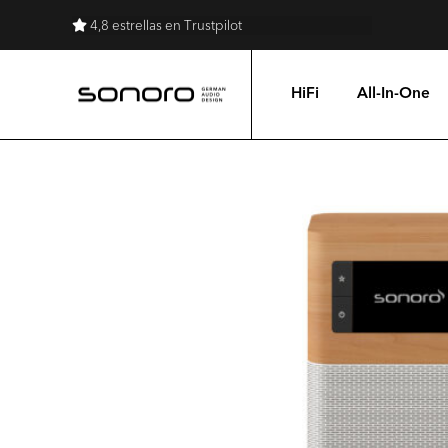
Envío gratuito
HiFi
All-In-One