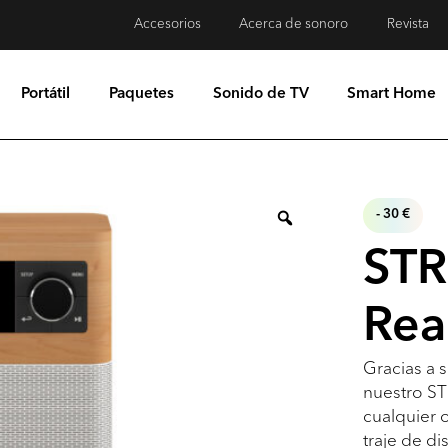
Accesorios
Acerca de sonoro
Revista
Portátil
Paquetes
Sonido de TV
Smart Home
- 30 €
ST
Rea
Gracias a s
nuestro ST
cualquier 
traje de di