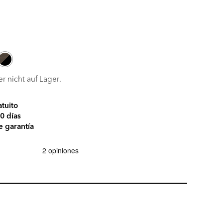
Current
price
is:
239 €.
er nicht auf Lager.
atuito
0 días
e garantía